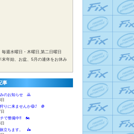
 毎週水曜日・木曜日,第二日曜日
年末年始、お盆、5月の連休をお休み
記事
休みのお知らせ 🙇‍
8日
狩りに来ませんか😄⤴️ 🍇
7日
チで整備中‼️ 🏍️
4日
に旅立ちます。 🛵