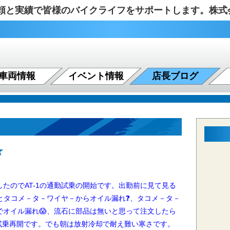
の信頼と実績で皆様のバイクライフをサポートします。株
車両情報
イベント情報
店長ブログ
★
たのでAT-1の通勤試乗の開始です。出勤前に見て見る
るとタコメ－タ－ワイヤ－からオイル漏れ❓、タコメ－タ－
でオイル漏れ😱、流石に部品は無いと思って注文したら
勤試乗再開です。でも朝は放射冷却で耐え難い寒さです。