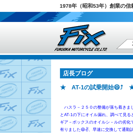
1978年（昭和53年）創業
店長ブログ
★ AT-1の試乗開始😄⤴️ 
ハスラ－２５０の整備が落ち着きまし
とAT-1の下にオイル漏れ、調べて見
ギア－ボックスのオイルシ－ルの劣化
有りました😄✌️、早速に交換して通