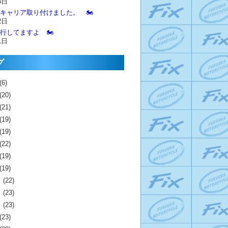
3日
とキャリア取り付けました。 🏍️
2日
進行してますよ 🏍️
1日
グ
(6)
(20)
(21)
(19)
(19)
(22)
(19)
(19)
月
(22)
月
(23)
月
(23)
(23)