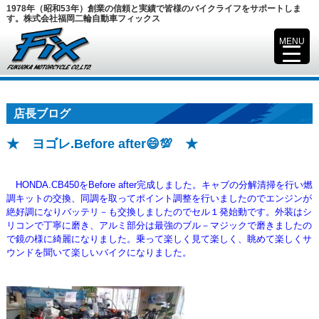
1978年（昭和53年）創業の信頼と実績で皆様のバイクライフをサポートしま
す。株式会社福岡二輪自動車フィックス
MENU
▼
店長ブログ
★ ヨゴレ.Before after😄💯 ★
HONDA.CB450をBefore after完成しました。キャブの分解清掃を行い燃
調キットの交換、同調を取ってポイント調整を
行いましたのでエンジンが
絶好調になりバッテリ－も交換しましたのでセル１発始動です。外装はシ
リコンで丁寧に磨き、アルミ部分は最強のブル－マジックで
磨きましたの
で鏡の様に綺麗になりました。乗って楽しく見て楽しく、
眺めて楽しくサ
ウンドを聞いて
楽しいバイクになりました。