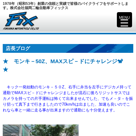
1978年（昭和53年）創業の信頼と実績で皆様のバイクライフをサポートしま
す。株式会社福岡二輪自動車フィックス
MENU
▼
店長ブログ
★ モンキ－50Z、MAXスピ－ドにチャレンジ🐒
★
キック一発始動のモンキ－５０Z、右手に弁当を左手にデジカメ持って
通勤でMAXスピ－ドにチャレンジましたが
流石に後ろリジットサスでは
カメラを持っての片手運転は怖くて出来ませんでした、でもメ－タ－を振
り切って真下まで行きましたので70km/hは
出ました、加速も良いのでこ
れなら車と一緒に走る事が出来ますので通勤にも十分使えます。