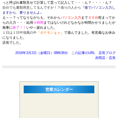
っと呼ばれ書類見せて計算して貰って記入して・・・ん？・・・・ん？
自分でも書類用意してるんですが！？係りの人から
『後でパソコン入力し
ますから、要りませんよ』
え～～？ってなりながらも、それから
パソコン入力
まで
３０分
程まってか
らの入力・・・
結局
４時間
まではないけれどなかなか時間かかりましたが
無事に
終了！！
いや～疲れました。
１日は１日中強風の中
『ポケモンｇｏ』
で遊んでました。有意義なお休み
になりました。
店長でした。
2018年3月2日（金曜日）08時38分
この記事のURL
店長ブログ
赤間店・店長
営業カレンダー