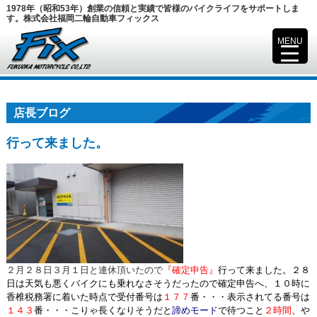
1978年（昭和53年）創業の信頼と実績で皆様のバイクライフをサポートしま
す。株式会社福岡二輪自動車フィックス
MENU
▼
店長ブログ
行って来ました。
２月２８日３月１日と連休頂いたので
『確定申告』
行って来ました。２８
日は天気も悪くバイクにも乗れなさそうだったので確定申告へ、１０時に
香椎税務署に着いた時点で受付番号は
１７７
番・・・表示されてる番号は
１４３
番・・・こりゃ長くなりそうだと
諦めモード
で待つこと
２時間
、や