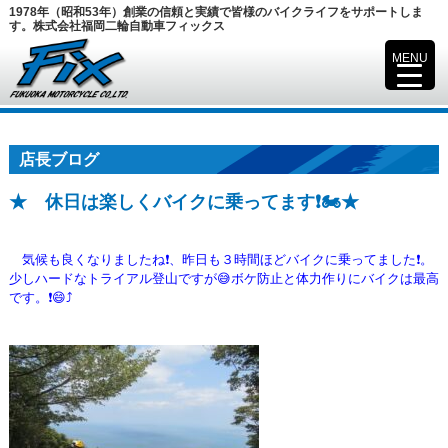
1978年（昭和53年）創業の信頼と実績で皆様のバイクライフをサポートしま
す。株式会社福岡二輪自動車フィックス
MENU
▼
店長ブログ
★ 休日は楽しくバイクに乗ってます❗🏍️★
気候も良くなりましたね❗、昨日も３時間ほどバイクに乗ってました❗。
少しハードなトライアル登山ですが😅ボケ防止と体力作りにバイクは最高
です。❗😄⤴️