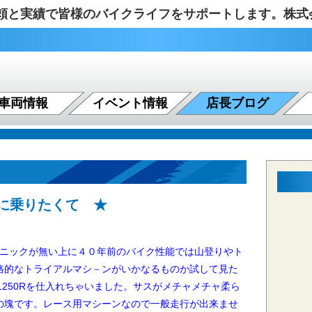
の信頼と実績で皆様のバイクライフをサポートします。株
車両情報
イベント情報
店長ブログ
に乗りたくて ★
クニックが無い上に４０年前のバイク性能では山登りやト
格的なトライアルマシ－ンがいかなるものか試して見た
L250Rを仕入れちゃいました。
サスがメチャメチャ柔ら
の塊です。レース用マシーンなので一般走行が出来ませ