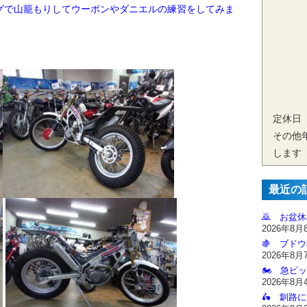
グで山籠もりしてウーポンやダニエルの練習をしてみま
定休日
その他
します
最近の
🙇‍ お盆
2026年8月
🍇 ブドウ
2026年8月
🏍️ 急ピッ
2026年8月
🛵 釧路