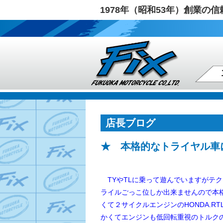
1978年（昭和53年）創業
店長ブログ
★ 本格的なトライヤル車
TYやTLに乗って遊んでいますがテ
ライルごっこ位しか出来ませんので
本
くて２サイクルエンジンのHONDA.RT
かくてエンジンも低回転重視のトルク