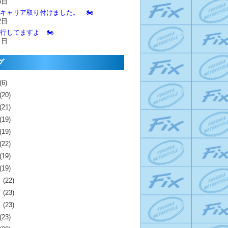
3日
とキャリア取り付けました。 🏍️
2日
進行してますよ 🏍️
1日
グ
(6)
(20)
(21)
(19)
(19)
(22)
(19)
(19)
月
(22)
月
(23)
月
(23)
(23)