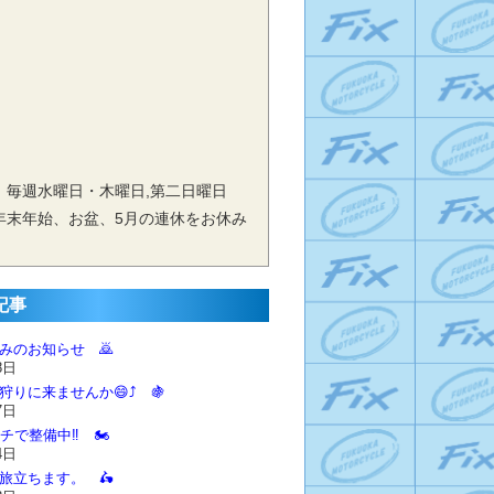
 毎週水曜日・木曜日,第二日曜日
年末年始、お盆、5月の連休をお休み
記事
休みのお知らせ 🙇‍
8日
狩りに来ませんか😄⤴️ 🍇
7日
チで整備中‼️ 🏍️
4日
に旅立ちます。 🛵