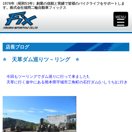
1978年（昭和53年）創業の信頼と実績で皆様のバイクライフをサポートしま
す。株式会社福岡二輪自動車フィックス
MENU
▼
店長ブログ
⭐ 天草ダム巡りツ－リング ⭐
今回もツーリングでダム巡りに行って来ました❗。
天草に行く途中にある熊本県宇城市三角町の石打ダム(いしうち)に行き