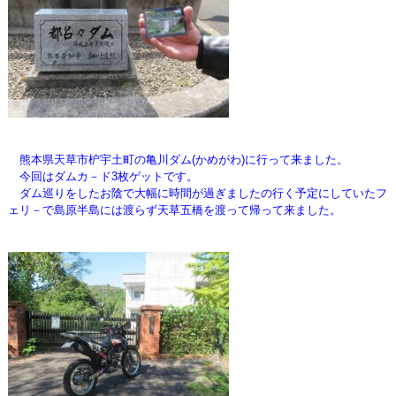
熊本県天草市枦宇土町の亀川ダム(かめがわ)に行って来ました。
今回はダムカ－ド3枚ゲットです。
ダム巡りをしたお陰で大幅に時間が過ぎましたの行く予定にしていたフ
ェリ－で島原半島には
渡らず天草五橋を渡って帰って来ました。