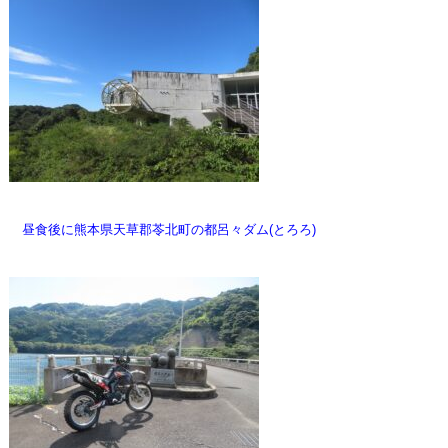
昼食後に熊本県天草郡苓北町の都呂々ダム(とろろ)