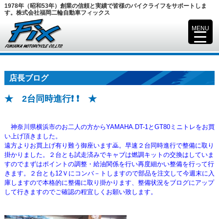
1978年（昭和53年）創業の信頼と実績で皆様のバイクライフをサポートしま
す。株式会社福岡二輪自動車フィックス
MENU
▼
店長ブログ
★ 2台同時進行❗ ❗ ★
神奈川県横浜市のお二人の方からYAMAHA.DT-1とGT80ミニトレをお買
い上げ頂きました。
遠方よりお買上げ有り難う御座います🙇。早速２台同時進行で整備に取り
掛かりました。２台とも試走済みで
キャブは燃調キットの交換はしていま
すのでまずはポイントの調整・給油関係を行い再度細かい整備を行って行
きます。
２台とも12Ｖにコンバ－トしますので部品を注文して今週末に入
庫しますので本格的に整備に取り掛かります、
整備状況をブログにアップ
して行きますのでご確認の程宜しくお願い致します。