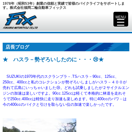
1978年（昭和53年）創業の信頼と実績で皆様のバイクライフをサポートしま
す。株式会社福岡二輪自動車フィックス
MENU
▼
店長ブログ
★ ハスラ－勢ぞろいしたのに・・・😢★
SUZUKIの1970年代のスクランブラ－.TSハスラ－90cc、125cc、
250cc、400ccと私のコレクションが勢ぞろいしましがハスラ－４００が
売れて広島にいっちゃいました😢。どれも試乗しましたが
２サイクルエン
ジンの加速は楽しいですよ。90cc.125ccは軽くて本格的に林道を走れそ
うで250cc.400ccは軽快に走り加速も楽しめます。
特に400ccのパワ－は
今の400ccのバイクと引けを取らない位の加速で楽しかったです。