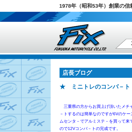
1978年（昭和53年）創業
店長ブログ
★ ミニトレのコンバ－ト
三重県の方からお買上げ頂いたメチャメチ
－トするのは簡単なのですが6Vのケー
ムセンタ－でアルミステ－を買って来
ので
12Vコンバ－トの完成です。