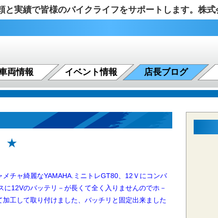
の信頼と実績で皆様のバイクライフをサポートします。株
車両情報
イベント情報
店長ブログ
 ★
ャ綺麗なYAMAHA.ミニトレGT80、12Ｖにコンバ
スに12Vのバッテリ－が長くて
全く入りませんのでホ－
て加工して取り付けました、バッチリと固定出来ました