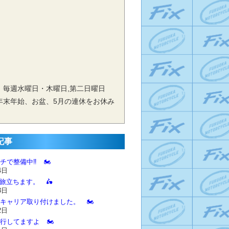
 毎週水曜日・木曜日,第二日曜日
年末年始、お盆、5月の連休をお休み
記事
チで整備中‼️ 🏍️
4日
に旅立ちます。 🛵
3日
とキャリア取り付けました。 🏍️
2日
進行してますよ 🏍️