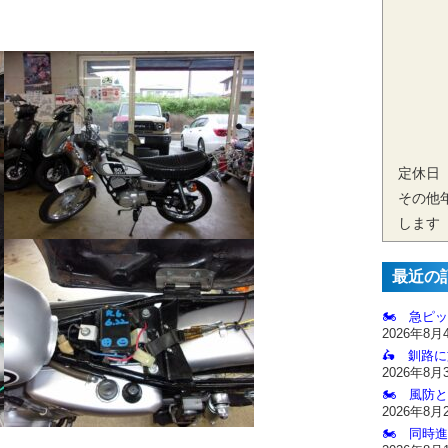
定休日
その他
します
最近の
🏍️ 急ピッ
2026年8月
🛵 釧路
2026年8月
🏍️ 風防
2026年8月
🏍️ 同時