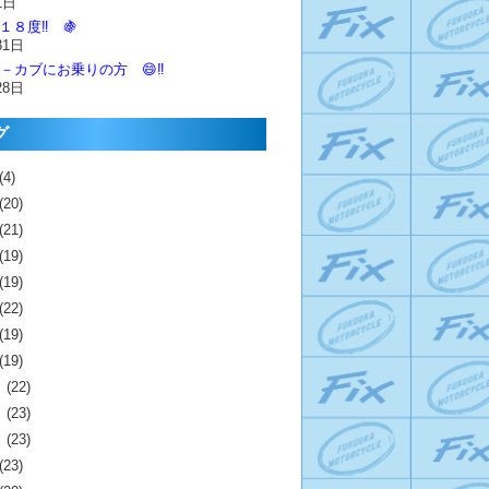
1日
１８度‼️ 🍇
31日
－カブにお乗りの方 😄‼️
28日
グ
(4)
(20)
(21)
(19)
(19)
(22)
(19)
(19)
月
(22)
月
(23)
月
(23)
(23)