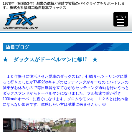
1978年（昭和53年）創業の信頼と実績で皆様のバイクライフをサポートしま
す。株式会社福岡二輪自動車フィックス
MENU
▼
店長ブログ
★ ダックスがドーベルマンに😄❗⤴️ ★
１０年振りに復活させた愛車のダックス124、牡蠣食べツ－リングに乗
って行きましたがTMR28φキャブのセッティングが
今一なのでバイソンの
試乗がお休みなので毎日爆音を立てながらセッティング通勤を行いやっと
ダックスフンドからドーベルマン
になりました、フル加速で前が浮き
100km/hオーバ－に直ぐになります。グロムやモンキ－１２５とは比べ物
にならない
加速です、体感したい方は試乗に来ませんか。🐶