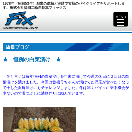
1978年（昭和53年）創業の信頼と実績で皆様のバイクライフをサポートしま
す。株式会社福岡二輪自動車フィックス
MENU
▼
店長ブログ
★ 恒例の白菜漬け ★
冬と言えば毎年恒例の白菜浸けを年末に漬けて今週の休日に２回目の白
菜漬けを漬けました。
今回は昔祖母ちゃんが漬けてた沢庵が食べたくなっ
て干した沢庵漬けにもチャレンジしました。冬は寒く
バイクに乗る機会が
少ないので暇つぶしに漬物作りに励んでいます。