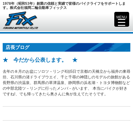
1978年（昭和53年）創業の信頼と実績で皆様のバイクライフをサポートしま
す。株式会社福岡二輪自動車フィックス
MENU
▼
店長ブログ
★ 今だから公表します。 ★
去年の８月のお盆にソロツ－リング4泊5日で京都の天橋立から福井の東尋
坊、石川県の渚ドライブウエイ、千と千尋の神隠しのモデルの旅館がある
長野県の渋温泉、群馬県の草津温泉、静岡県の浜名湖・トヨタ博物館など
の中部北陸ツ－リングに行ったメンバ－がいます、 本当にバイクが好き
ですね!、でも帰ってきたら奥さんに角が生えてたそうです。