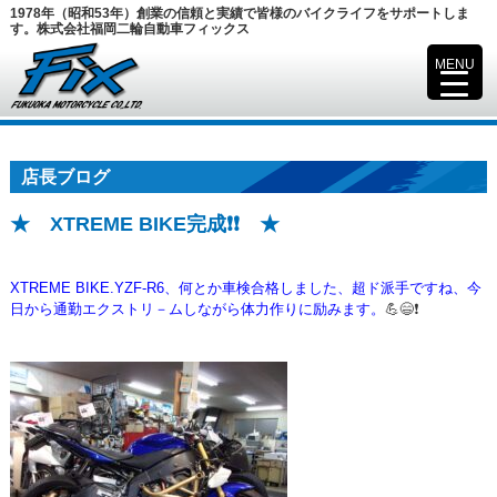
1978年（昭和53年）創業の信頼と実績で皆様のバイクライフをサポートしま
す。株式会社福岡二輪自動車フィックス
MENU
▼
店長ブログ
★ XTREME BIKE完成❗❗ ★
XTREME BIKE.YZF-R6、何とか車検合格しました、超ド派手ですね、今
日から通勤エクストリ－ムしながら体力作りに励みます。
💪😄❗