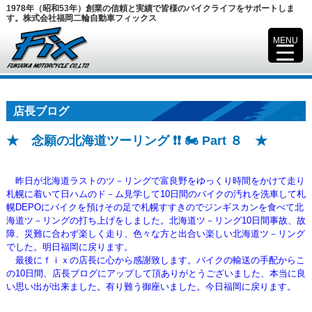
1978年（昭和53年）創業の信頼と実績で皆様のバイクライフをサポートしま
す。株式会社福岡二輪自動車フィックス
MENU
▼
店長ブログ
★ 念願の北海道ツーリング ❗❗ 🏍️ Part ８ ★
昨日が北海道ラストのツ－リングで富良野をゆっくり時間をかけて走り
札幌に着いて日ハムのド－ム見学して10日間のバイクの汚れを洗車して札
幌DEPOにバイクを預けその足で札幌すすきのでジンギスカンを食べて北
海道ツ－リングの打ち上げをしました。北海道ツ－リング10日間事故、故
障、災難に合わず楽しく走り、色々な方と出合い楽しい北海道ツ－リング
でした。明日福岡に戻ります。
最後にｆｉｘの店長に心から感謝致します。バイクの輸送の手配から
こ
の10日間、店長ブログにアップして頂ありがとうございました、本当に良
い思い出が出来ました。有り難う御座いました。今日福岡に戻ります。