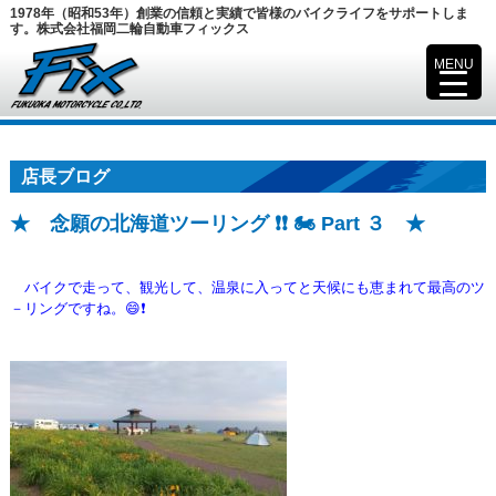
1978年（昭和53年）創業の信頼と実績で皆様のバイクライフをサポートしま
す。株式会社福岡二輪自動車フィックス
MENU
▼
店長ブログ
★ 念願の北海道ツーリング ❗❗ 🏍️ Part ３ ★
バイクで走って、観光して、温泉に入ってと天候にも恵まれて最高のツ
－リングですね。😄❗