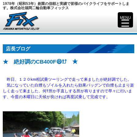
1978年（昭和53年）創業の信頼と実績で皆様のバイクライフをサポートしま
す。株式会社福岡二輪自動車フィックス
MENU
▼
店長ブログ
★ 絶好調のCB400F😄❗⤴ ★
昨日、１２０km程試乗ツーリングで走って来ましたが絶好調でした。
気になっていた白煙もゾイルを入れたら効果バッグンで白煙も止まり楽
しく走って来ました、
何ｹ所か手直しする所が有りますので早々に行いま
す、今度の木曜日に天候が良ければ再度試乗して完成です。