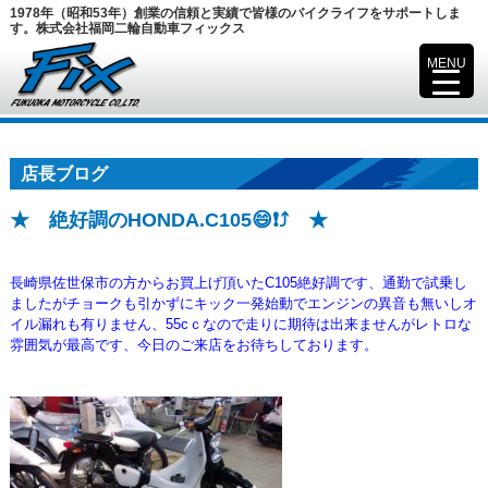
1978年（昭和53年）創業の信頼と実績で皆様のバイクライフをサポートしま
す。株式会社福岡二輪自動車フィックス
MENU
▼
店長ブログ
★ 絶好調のHONDA.C105😄❗⤴️ ★
長崎県佐世保市の方からお買上げ頂いたC105絶好調です、通勤で試乗し
ましたがチョークも引かずにキック一発始動でエンジンの
異音も無いしオ
イル漏れも有りません、55cｃなので走りに期待は出来ませんがレトロな
雰囲気が最高です、
今日のご来店をお待ちしております。