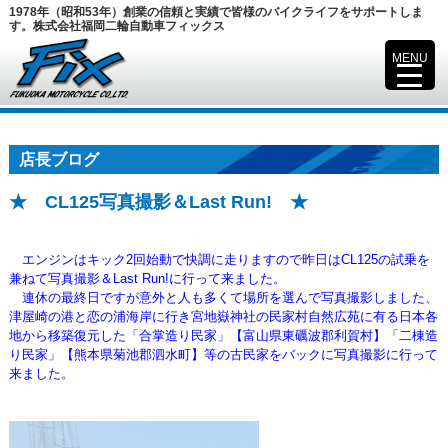
1978年（昭和53年）創業の信頼と実績で皆様のバイクライフをサポートしま
す。株式会社福岡二輪自動車フィックス
MENU
▼
店長ブログ
★ CL125写真撮影＆Last Run! ★
エンジンはキック2回始動で快調に走りますので昨日はCL125の試乗を
兼ねて写真撮影＆Last Run!に行って来ました。
連休の最終日ですが意外と人も多くて場所を選んで写真撮影しました、
津屋崎の港と恋の浦海岸に行き宮地嶽神社の民家村自然広苑に有る日本各
地から移築復元した「合掌造り民家」【富山県東礪波郡利賀村】「二棟造
り民家」【熊本県菊池郡泗水町】等の古民家をバックに写真撮影に行って
来ました。