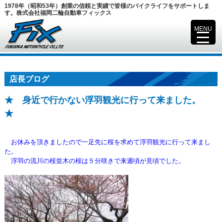
1978年（昭和53年）創業の信頼と実績で皆様のバイクライフをサポートしま
す。株式会社福岡二輪自動車フィックス
MENU
▼
店長ブログ
★ 身近で行かない浮羽観光に行って来ました。
★
お休みを頂きましたので一足先に桜を求めて浮羽観光に行って来まし
た。
浮羽の流川の桜並木の桜は５分咲きで来週頃が見頃でした。