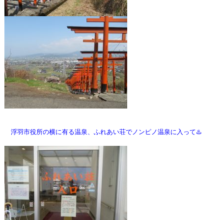
浮羽市役所の横に有る温泉、ふれあい荘でノンピノ温泉に入って♨️