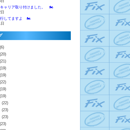
3日
とキャリア取り付けました。 🏍️
2日
進行してますよ 🏍️
1日
グ
(6)
(20)
(21)
(19)
(19)
(22)
(19)
(19)
月
(22)
月
(23)
月
(23)
(23)