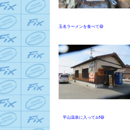
玉名ラーメンを食べて😄
平山温泉に入って♨️❗😄