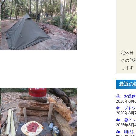
定休日
その他
します
最近の
🙇‍ お盆
2026年8月
🍇 ブドウ
2026年8月
🏍️ 急ピッ
2026年8月
🛵 釧路