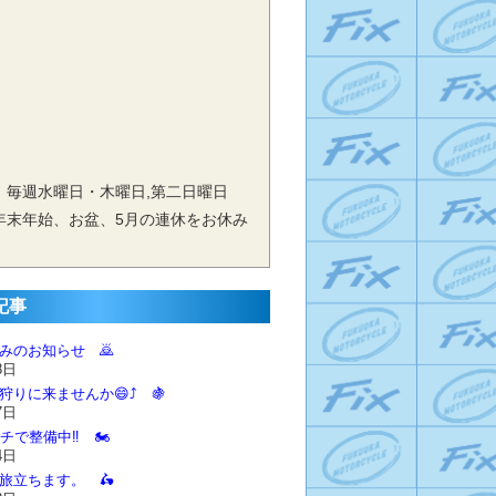
 毎週水曜日・木曜日,第二日曜日
年末年始、お盆、5月の連休をお休み
記事
休みのお知らせ 🙇‍
8日
狩りに来ませんか😄⤴️ 🍇
7日
チで整備中‼️ 🏍️
4日
に旅立ちます。 🛵