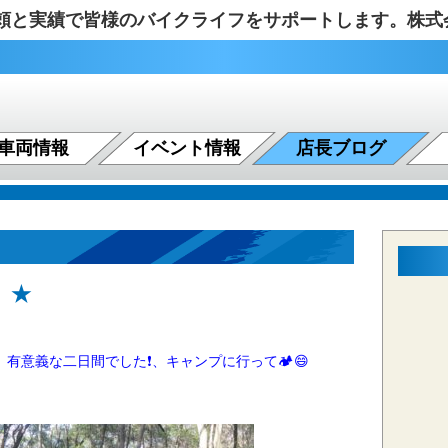
の信頼と実績で皆様のバイクライフをサポートします。株
車両情報
イベント情報
店長ブログ
 ★
意義な二日間でした❗、キャンプに行って🏕️😄