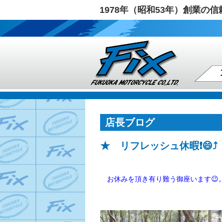
1978年（昭和53年）創業
店長ブログ
★ リフレッシュ休暇❗😄⤴️
お休みを頂き有り難う御座います😉。有