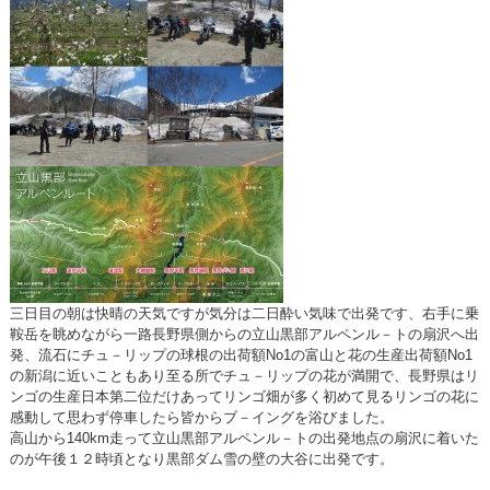
三日目の朝は快晴の天気ですが気分は二日酔い気味で出発です、右手に乗
鞍岳を眺めながら一路長野県側からの立山黒部アルペンル－トの扇沢へ出
発、流石にチュ－リップの球根の出荷額No1の富山と花の生産出荷額No1
の新潟に近いこともあり至る所でチュ－リップの花が満開で、長野県はリ
ンゴの生産日本第二位だけあってリンゴ畑が多く初めて見るリンゴの花に
感動して思わず停車したら皆からブ－イングを浴びました。
高山から140km走って立山黒部アルペンル－トの出発地点の扇沢に着いた
のが午後１２時頃となり黒部ダム雪の壁の大谷に出発です。