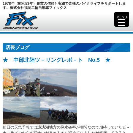
1978年（昭和53年）創業の信頼と実績で皆様のバイクライフをサポートしま
す。株式会社福岡二輪自動車フィックス
MENU
▼
店長ブログ
★ 中部北陸ツ－リングレポ－ト No.5 ★
前日の天気予報では諏訪湖地方の降水確率が40%なので期待していたビ－
ナスラインからの富士山が見れるのを諦めていましたが起床してみると