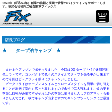
1978年（昭和53年）創業の信頼と実績で皆様のバイクライフをサポートしま
す。株式会社福岡二輪自動車フィックス
MENU
▼
店長ブログ
★ タープ泊キャンプ ★
またまたアマゾンでポチッリました、今回はDD タープ 4×4で迷彩迷彩
色カラ－です、コンパクトで色々のスタイルでタ－プを張る事が
出来ます
ので今回はビ－クフライ張りにチャレンジしました。
ビークフライはオープンスタイルとクローズスタイルを簡単に切り替え
ることが出来て室内も広々と取れます
ので余裕で二人寝れます。蚊の要る
季節は蚊帳が必要ですがそれ以外の季節は要りませんしフロアマットも
要
りませんでこれ一枚でキャンプ出来ますのでキャンプツ－リングには最適
です。