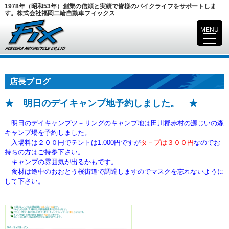
1978年（昭和53年）創業の信頼と実績で皆様のバイクライフをサポートしま
す。株式会社福岡二輪自動車フィックス
MENU
▼
店長ブログ
★ 明日のデイキャンプ地予約しました。 ★
明日のデイキャンプツ－リングのキャンプ地は田川郡赤村の源じいの森
キャンプ場を予約しました。
入場料は２００円でテントは1.000円ですが
タ－プは３００円
なのでお
持ちの方はご持参下さい。
キャンプの雰囲気が出るかもです。
食材は途中のおおとう桜街道で調達しますのでマスクを忘れないように
して下さい。