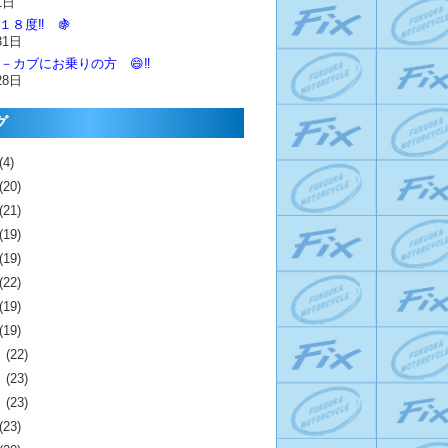
1日
１８度‼️ 🍇
31日
－カブにお乗りの方 😄‼️
28日
グ
(4)
(20)
(21)
(19)
(19)
(22)
(19)
(19)
月
(22)
月
(23)
月
(23)
(23)