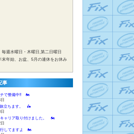
 毎週水曜日・木曜日,第二日曜日
年末年始、お盆、5月の連休をお休み
記事
チで整備中‼️ 🏍️
4日
に旅立ちます。 🛵
3日
とキャリア取り付けました。 🏍️
2日
進行してますよ 🏍️