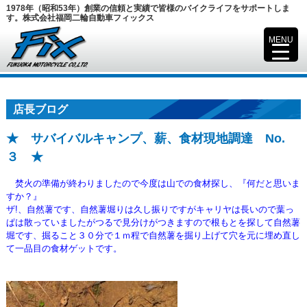
1978年（昭和53年）創業の信頼と実績で皆様のバイクライフをサポートしま
す。株式会社福岡二輪自動車フィックス
MENU
▼
店長ブログ
★ サバイバルキャンプ、薪、食材現地調達 No.
３ ★
焚火の準備が終わりましたので今度は山での食材探し、『何だと思いま
すか？』
ザ!、自然薯です、自然薯堀りは久し振りですがキャリヤは長いので葉っ
ぱは散っていましたが
つるで見分けがつきますので根もとを探して自然薯
堀です、掘ること３０分で１ｍ程で自然薯を
掘り上げて穴を元に埋め直し
て一品目の食材ゲットです。