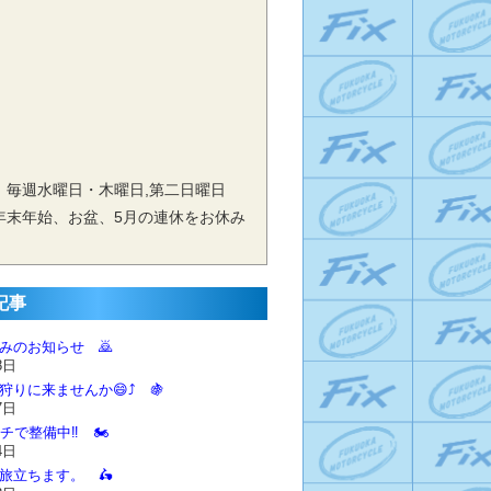
 毎週水曜日・木曜日,第二日曜日
年末年始、お盆、5月の連休をお休み
記事
休みのお知らせ 🙇‍
8日
狩りに来ませんか😄⤴️ 🍇
7日
チで整備中‼️ 🏍️
4日
に旅立ちます。 🛵