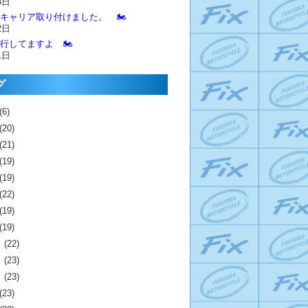
3日
とキャリア取り付けました。 🏍️
2日
進行してますよ 🏍️
1日
グ
(6)
(20)
(21)
(19)
(19)
(22)
(19)
(19)
月
(22)
月
(23)
月
(23)
(23)