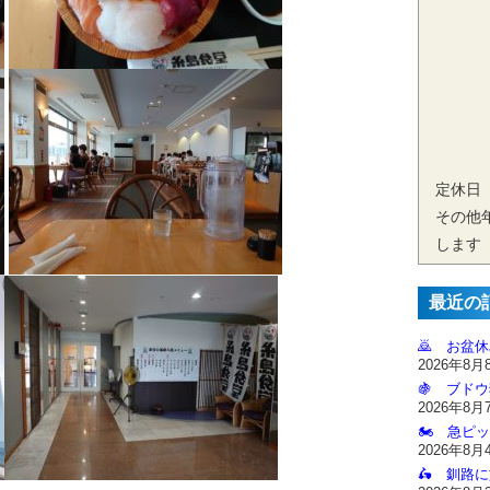
定休日
その他
します
最近の
🙇‍ お盆
2026年8月
🍇 ブドウ
2026年8月
🏍️ 急ピッ
2026年8月
🛵 釧路