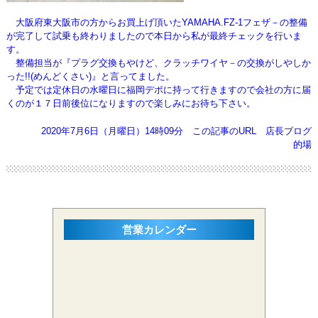
大阪府東大阪市の方からお買上げ頂いたYAMAHA.FZ-1フェザ－の整備
が完了して試乗も終わりましたので
本日から私が最終チェックを行いま
す。
整備担当が『プラグ交換もやけど、クラッチワイヤ－の交換がしやしか
った!!(めんどくさい)』と言ってました。
予定では定休日の水曜日に福岡デポに持って行きますので会社の方に届
くのが１７日前後位になりますので
楽しみにお待ち下さい。
2020年7月6日（月曜日）14時09分
この記事のURL
店長ブログ
的場
営業カレンダー