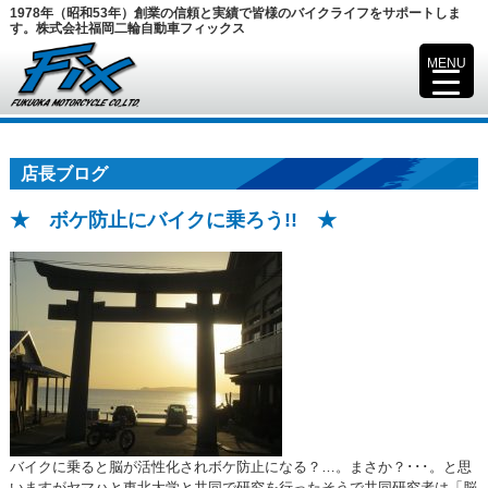
1978年（昭和53年）創業の信頼と実績で皆様のバイクライフをサポートしま
す。株式会社福岡二輪自動車フィックス
MENU
▼
店長ブログ
★ ボケ防止にバイクに乗ろう!! ★
バイクに乗ると脳が活性化されボケ防止になる？…。まさか？･･･。と思
いますがヤマハと東北大学と共同で研究を行ったそうで共同研究者は「脳