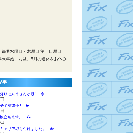
 毎週水曜日・木曜日,第二日曜日
年末年始、お盆、5月の連休をお休み
記事
狩りに来ませんか😄⤴️ 🍇
7日
チで整備中‼️ 🏍️
4日
に旅立ちます。 🛵
3日
とキャリア取り付けました。 🏍️