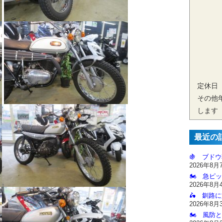
定休日
その他
します
最近の
🍇 ブドウ
2026年8月
🏍️ 急ピッ
2026年8月
🛵 釧路
2026年8月
🏍️ 風防