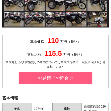
110
車両価格：
万円（税込）
115.5
支払総額：
万円（税込）
車検無し 及び 保険無しの車両については
車検取得費用・自賠責保険料が含
まれています
お見積／お問合せ
基本情報
自賠責保険2026
年式
1974年
車検