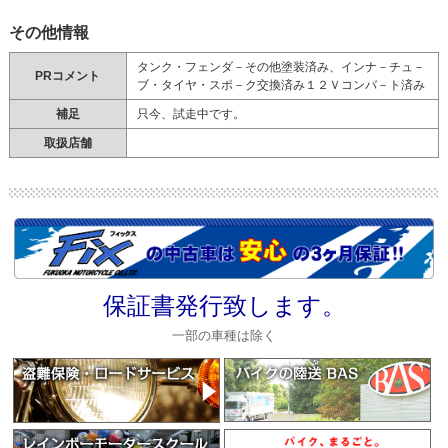
その他情報
タンク・フェンダ－その他塗装済み、インナ－チュ－
PRコメント
ブ・タイヤ・スポ－ク交換済み１２Ｖコンバ－ト済み
補足
只今、試走中です。
取扱店舗
保証書発行致します。
一部の車種は除く