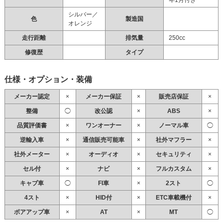
年1月付き
シルバー／
色
製造国
オレンジ
走行距離
排気量
250cc
修復歴
タイプ
仕様・オプション・装備
メーカー認定
×
メーカー保証
×
販売店保証
×
整備
◯
改公認
×
ABS
×
品質評価書
×
ワンオーナー
×
ノーマル車
◯
逆輸入車
×
通信販売可能車
×
社外マフラー
×
社外メーター
×
オーディオ
×
セキュリティ
×
セル付
×
ナビ
×
フルカスタム
×
キャブ車
◯
FI車
×
2スト
◯
4スト
×
HID付
×
ETC車載機付
×
ボアアップ車
×
AT
×
MT
◯