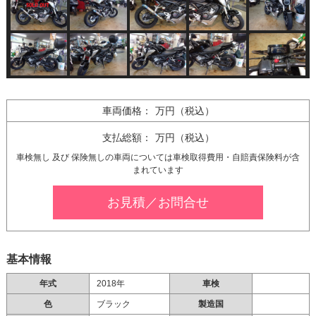
車両価格：
万円（税込）
支払総額：
万円（税込）
車検無し 及び 保険無しの車両については
車検取得費用・自賠責保険料が含
まれています
お見積／お問合せ
基本情報
年式
2018年
車検
色
ブラック
製造国