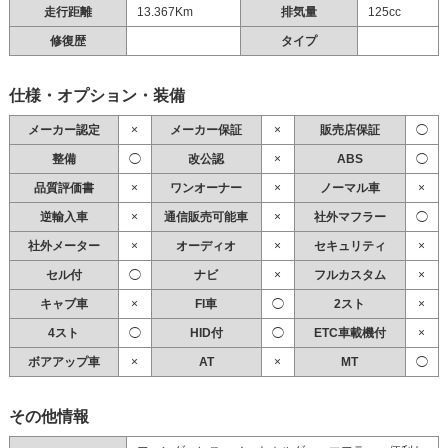
走行距離
13.367Km
排気量
125cc
修復歴
タイプ
仕様・オプション・装備
メーカー認定
×
メーカー保証
×
販売店保証
◯
整備
◯
改公認
×
ABS
◯
品質評価書
×
ワンオーナー
×
ノーマル車
×
逆輸入車
×
通信販売可能車
×
社外マフラー
◯
社外メーター
×
オーディオ
×
セキュリティ
×
セル付
◯
ナビ
×
フルカスタム
×
キャブ車
×
FI車
◯
2スト
×
4スト
◯
HID付
◯
ETC車載機付
×
ボアアップ車
×
AT
×
MT
◯
その他情報